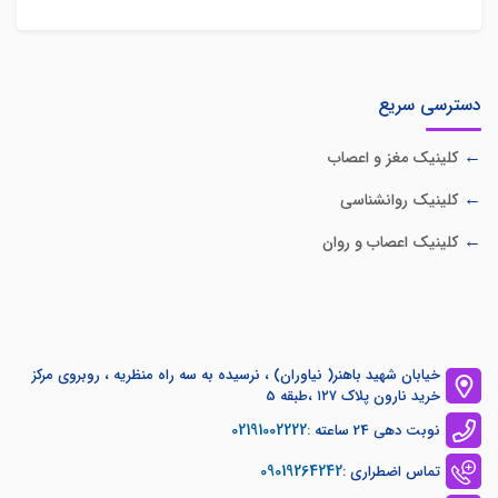
دسترسی سریع
کلینیک مغز و اعصاب
کلینیک روانشناسی
کلینیک اعصاب و روان
خیابان شهید باهنر( نیاوران) ، نرسیده به سه راه منظریه ، روبروی مرکز
خرید نارون پلاک ۱۲۷ ،طبقه 5
02191002222
نوبت دهی 24 ساعته :
09019264242
تماس اضطراری :