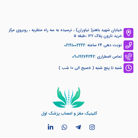
خیابان شهید باهنر( نیاوران) ، نرسیده به سه راه منظریه ، روبروی مرکز
خرید نارون پلاک ۱۲۷ ،طبقه 5
02191002222
نوبت دهی 24 ساعته :
09019264242
تماس اضطراری :
شنبه تا پنج شنبه ( ۸صبح الی ۱۰ شب )
کلینیک مغز و اعصاب پزشک اول