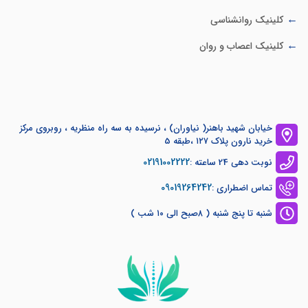
کلینیک روانشناسی
کلینیک اعصاب و روان
خیابان شهید باهنر( نیاوران) ، نرسیده به سه راه منظریه ، روبروی مرکز
خرید نارون پلاک ۱۲۷ ،طبقه 5
02191002222
نوبت دهی 24 ساعته :
09019264242
تماس اضطراری :
شنبه تا پنج شنبه ( ۸صبح الی ۱۰ شب )