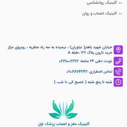
کلینیک روانشناسی
کلینیک اعصاب و روان
خیابان شهید باهنر( نیاوران) ، نرسیده به سه راه منظریه ، روبروی مرکز
خرید نارون پلاک ۱۲۷ ،طبقه 5
02191002222
نوبت دهی 24 ساعته :
09019264242
تماس اضطراری :
شنبه تا پنج شنبه ( ۸صبح الی ۱۰ شب )
کلینیک مغز و اعصاب پزشک اول