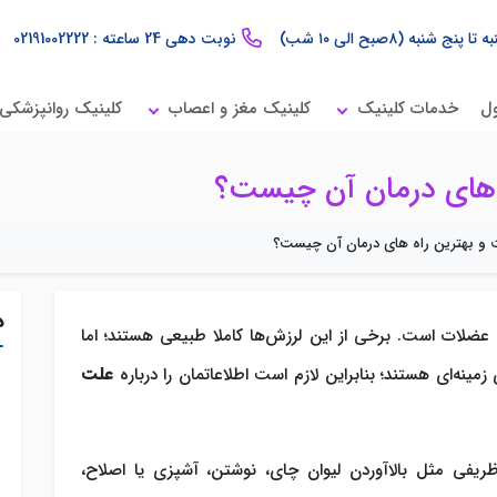
 تا پنج شنبه (۸صبح الی ۱۰ شب)
نوبت دهی 24 ساعته : 02191002222
ول
خدمات کلینیک
کلینیک مغز و اعصاب
کلینیک روانپزشکی
 های درمان آن چیست؟
و بهترین راه های درمان آن چیست؟
د
عضلات است. برخی از این لرزش‌ها کاملا طبیعی هستند؛ اما
ینه‌ای هستند؛ بنابراین لازم است اطلاعاتمان را درباره
علت
 ظریفی مثل بالاآوردن لیوان چای، نوشتن، آشپزی یا اصلاح،