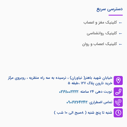
دسترسی سریع
کلینیک مغز و اعصاب
کلینیک روانشناسی
کلینیک اعصاب و روان
خیابان شهید باهنر( نیاوران) ، نرسیده به سه راه منظریه ، روبروی مرکز
خرید نارون پلاک ۱۲۷ ،طبقه 5
02191002222
نوبت دهی 24 ساعته :
09019264242
تماس اضطراری :
شنبه تا پنج شنبه ( ۸صبح الی ۱۰ شب )