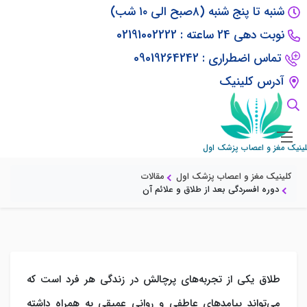
شنبه تا پنج شنبه (۸صبح الی ۱۰ شب)
نوبت دهی 24 ساعته : 02191002222
تماس اضطراری : 09019264242
آدرس کلینیک
دوره افسردگی بعد از طلاق و علائم آن
لینیک مغز و اعصاب پزشک اول
کلینیک مغز و اعصاب پزشک اول
مقالات
دوره افسردگی بعد از طلاق و علائم آن
طلاق یکی از تجربه‌های پرچالش در زندگی هر فرد است که
می‌تواند پیامدهای عاطفی و روانی عمیقی به همراه داشته