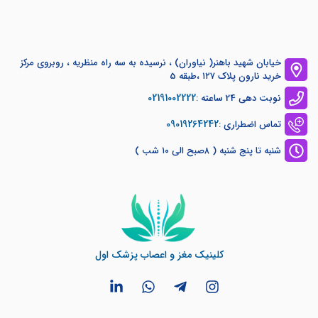
خیابان شهید باهنر( نیاوران) ، نرسیده به سه راه منظریه ، روبروی مرکز
خرید نارون پلاک ۱۲۷ ،طبقه 5
02191002222
نوبت دهی 24 ساعته :
09019264242
تماس اضطراری :
شنبه تا پنج شنبه ( ۸صبح الی ۱۰ شب )
کلینیک مغز و اعصاب پزشک اول