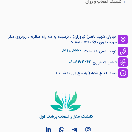
کلینیک اعصاب و روان
خیابان شهید باهنر( نیاوران) ، نرسیده به سه راه منظریه ، روبروی مرکز
خرید نارون پلاک ۱۲۷ ،طبقه 5
02191002222
نوبت دهی 24 ساعته :
09019264242
تماس اضطراری :
شنبه تا پنج شنبه ( ۸صبح الی ۱۰ شب )
کلینیک مغز و اعصاب پزشک اول