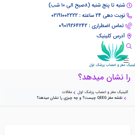
شنبه تا پنج شنبه (۸صبح الی ۱۰ شب)
نوبت دهی 24 ساعته : 02191002222
تماس اضطراری : 09019264242
آدرس کلینیک
نقشه مغز QEEG چیست؟ و چه چیزی
لینیک مغز و اعصاب پزشک اول
را نشان میدهد؟
کلینیک مغز و اعصاب پزشک اول
مقالات
نقشه مغز QEEG چیست؟ و چه چیزی را نشان میدهد؟