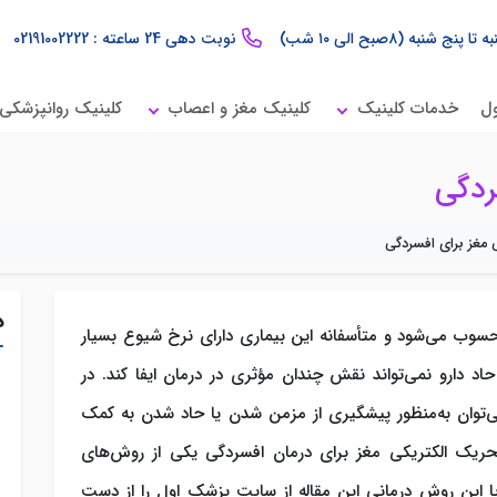
 تا پنج شنبه (۸صبح الی ۱۰ شب)
نوبت دهی 24 ساعته : 02191002222
ول
خدمات کلینیک
کلینیک مغز و اعصاب
کلینیک روانپزشکی
ردگی
مغز برای افسردگی
د
حسوب می‌شود و متأسفانه این بیماری دارای نرخ شیوع بسیار
حاد دارو نمی‌تواند نقش چندان مؤثری در درمان ایفا کند. در
ع اختلال افسردگی اساسی (MDD) را می‌توان به‌منظور پیشگیری از مزمن شدن یا حاد شدن به کمک
حریک الکتریکی مغز برای درمان افسردگی یکی از روش‌های
با این روش درمانی این مقاله از سایت پزشک اول را از دست